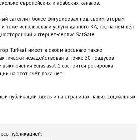
сколько европейских и арабских каналов.
ый сателлит более фигурировал под своим вторым
и тоже использовали услуги данного КА, т.к. на нём вёл
дносторонний интернет-сервис SatGate.
ор Turksat имеет в своём арсенале также
актически незадействован в точке 50 градусов
е выключения Eurasiasat-1 состоится рокировка
ии на этот счёт пока нет.
ши публикации здесь и на страницах наших социальных
есь публикацией: