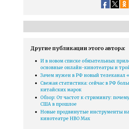
Другие публикации этого автора:
И в новом списке обязательных прил
основные онлайн-кинотеатры и тро
Зачем нужен в РФ новый телеканал «
Свежая статистика: сейчас в РФ бол
китайских марок
Обзор: От частот к стримингу: почем
США в прошлое
Новые продвинутые инструменты нав
кинотеатре HBO Max