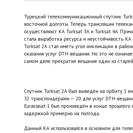
Турецкий телекоммуникационный спутник Turks
восточной долготы. Теперь трансляции телека
осущеcтвляют КА Turksat 3A и Turksat 4A. При
стала выработка ресурса и неустойчивость КА
Turksat 2А стал иметь угол инкликации в район
оказания услуг DTH-вещания. Но это не означае
самом деле прекратил вещание один из старе
Спутник Turksat 2А был выведен на орбиту 1 ян
32 транспондерами — 20 для услуг DTH-вещани
Eurasiasat-1 был произведён в конце прошлого в
задержкой примерно на полгода.
Данный КА использовался в основном для тел