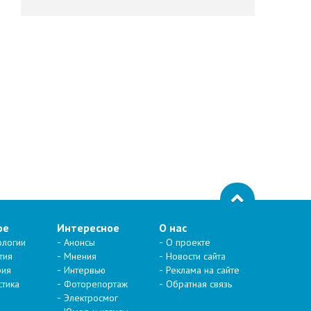
ое
Интересное
О нас
ологии
Анонсы
О проекте
тия
Мнения
Новости сайта
рия
Интервью
Реклама на сайте
стика
Фоторепортаж
Обратная связь
Электросмог