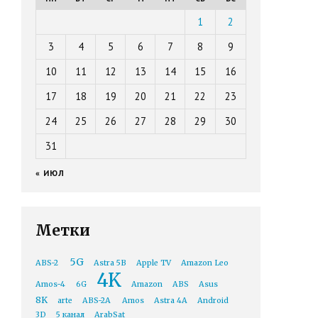
1
2
3
4
5
6
7
8
9
10
11
12
13
14
15
16
17
18
19
20
21
22
23
24
25
26
27
28
29
30
31
« ИЮЛ
Метки
5G
ABS-2
Astra 5B
Apple TV
Amazon Leo
4K
Amos-4
6G
Amazon
ABS
Asus
8K
arte
ABS-2A
Amos
Astra 4A
Android
3D
5 канал
ArabSat