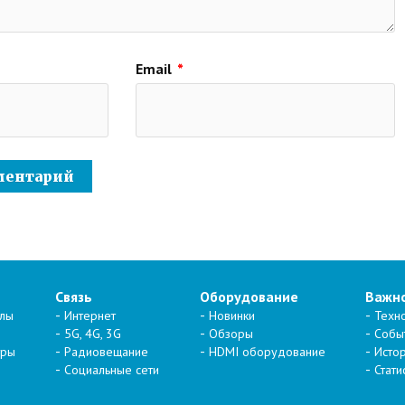
Email
*
Связь
Оборудование
Важн
алы
Интернет
Новинки
Техн
5G, 4G, 3G
Обзоры
Собы
тры
Радиовещание
HDMI оборудование
Исто
Социальные сети
Стати