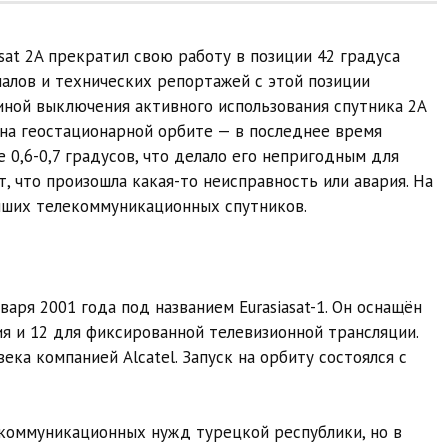
at 2A прекратил свою работу в позиции 42 градуса
налов и технических репортажей с этой позиции
чиной выключения активного использования спутника 2A
 на геостационарной орбите — в последнее время
е 0,6-0,7 градусов, что делало его непригодным для
т, что произошла какая-то неисправность или авария. На
йших телекоммуникационных спутников.
варя 2001 года под названием Eurasiasat-1. Он оснащён
я и 12 для фиксированной телевизионной трансляции.
ека компанией Alcatel. Запуск на орбиту состоялся с
екоммуникационных нужд турецкой республики, но в