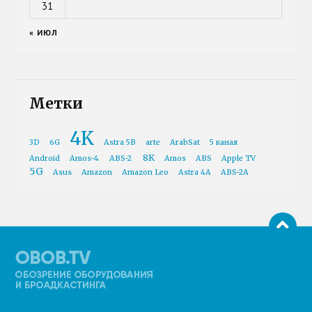
31
« ИЮЛ
Метки
4K
3D
6G
Astra 5B
arte
ArabSat
5 канал
8K
Android
Amos-4
ABS-2
Amos
ABS
Apple TV
5G
Asus
Amazon
Amazon Leo
Astra 4A
ABS-2A