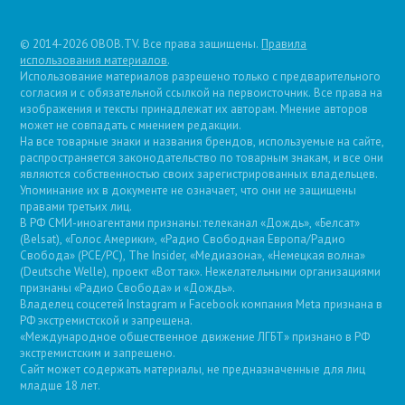
© 2014-2026 OBOB.TV. Все права защищены.
Правила
использования материалов
.
Использование материалов разрешено только с предварительного
согласия и с обязательной ссылкой на первоисточник. Все права на
изображения и тексты принадлежат их авторам. Мнение авторов
может не совпадать с мнением редакции.
На все товарные знаки и названия брендов, используемые на сайте,
распространяется законодательство по товарным знакам, и все они
являются собственностью своих зарегистрированных владельцев.
Упоминание их в документе не означает, что они не защищены
правами третьих лиц.
В РФ СМИ-иноагентами признаны: телеканал «Дождь», «Белсат»
(Belsat), «Голос Америки», «Радио Свободная Европа/Радио
Свобода» (PCE/PC), The Insider, «Медиазона», «Немецкая волна»
(Deutsche Welle), проект «Вот так». Нежелательными организациями
признаны «Радио Свобода» и «Дождь».
Владелец соцсетей Instagram и Facebook компания Metа признана в
РФ экстремистской и запрещена.
«Международное общественное движение ЛГБТ» признано в РФ
экстремистским и запрещено.
Сайт может содержать материалы, не предназначенные для лиц
младше 18 лет.