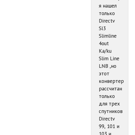
я нашел
только
Directv
Sl3
Slimline
4out
Ka/ku
Slim Line
LNB ,но
этот
конвертер
рассчитан
только
для трех
спутников
Directv
99, 101 и
103 и