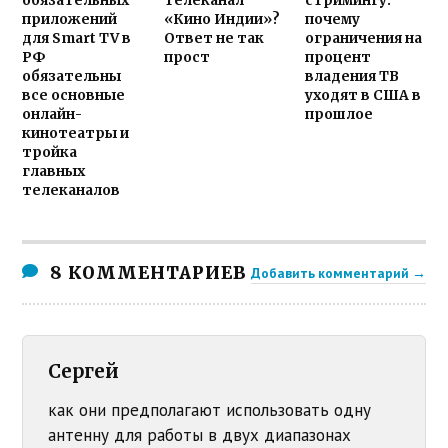
обязательных
телеканал
стримингу:
приложений
«Кино Индии»?
почему
для Smart TV в
Ответ не так
ограничения на
РФ
прост
процент
обязательны
владения ТВ
все основные
уходят в США в
онлайн-
прошлое
кинотеатры и
тройка
главных
телеканалов
8 КОММЕНТАРИЕВ
Добавить комментарий →
Сергей
как они предполагают использовать одну
антенну для работы в двух диапазонах