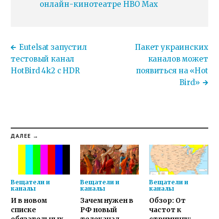
онлайн-кинотеатре HBO Max
Eutelsat запустил
Пакет украинских
тестовый канал
каналов может
HotBird 4k2 c HDR
появиться на «Hot
Bird»
ДАЛЕЕ →
Вещатели и
Вещатели и
Вещатели и
каналы
каналы
каналы
И в новом
Зачем нужен в
Обзор: От
списке
РФ новый
частот к