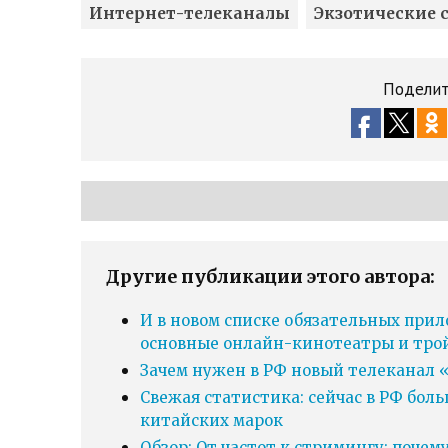
Интернет-телеканалы
Экзотические 
Поделит
Другие публикации этого автора:
И в новом списке обязательных прил
основные онлайн-кинотеатры и тро
Зачем нужен в РФ новый телеканал «
Свежая статистика: сейчас в РФ бол
китайских марок
Обзор: От частот к стримингу: почем