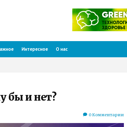
ажное
Интересное
О нас
у бы и нет?
0
Комментарии