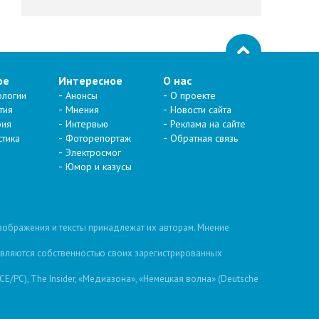
ое
Интересное
О нас
ологии
Анонсы
О проекте
тия
Мнения
Новости сайта
рия
Интервью
Реклама на сайте
стика
Фоторепортаж
Обратная связь
Электросмог
Юмор и казусы
изображения и тексты принадлежат их авторам. Мнение
 являются собственностью своих зарегистрированных
/PC), The Insider, «Медиазона», «Немецкая волна» (Deutsche