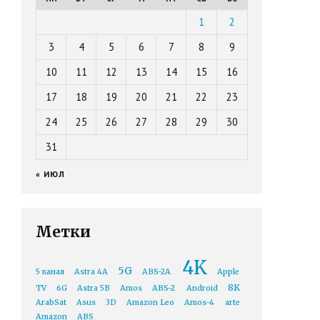
1
2
3
4
5
6
7
8
9
10
11
12
13
14
15
16
17
18
19
20
21
22
23
24
25
26
27
28
29
30
31
« ИЮЛ
Метки
4K
5G
5 канал
Astra 4A
ABS-2A
Apple
8K
TV
6G
Astra 5B
Amos
ABS-2
Android
ArabSat
Asus
3D
Amazon Leo
Amos-4
arte
Amazon
ABS