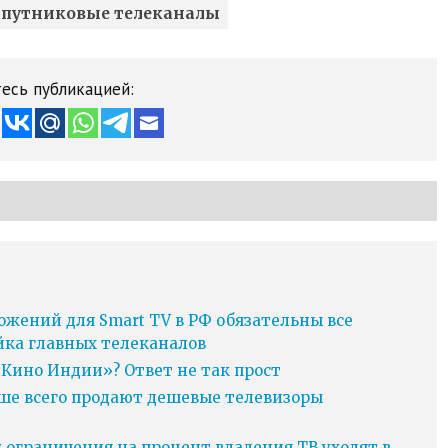
спутниковые телеканалы
есь публикацией:
ожений для Smart TV в РФ обязательны все
йка главных телеканалов
Кино Индии»? Ответ не так прост
ьше всего продают дешевые телевизоры
у ограничения на процент владения ТВ уходят в