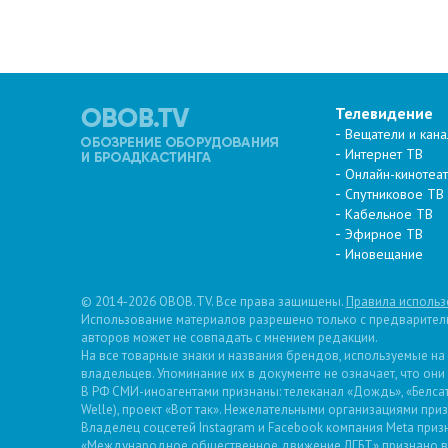
Телевидение
Вещатели и кан
Интернет ТВ
Онлайн-кинотеа
Спутниковое ТВ
Кабельное ТВ
Эфирное ТВ
Иновещание
© 2014-2026 OBOB.TV. Все права защищены.
Правила использ
Использование материалов разрешено только с предварительн
авторов может не совпадать с мнением редакции.
На все товарные знаки и названия брендов, используемые на
владельцев. Упоминание их в документе не означает, что они
В РФ СМИ-иноагентами признаны: телеканал «Дождь», «Белсат»
Welle), проект «Вот так». Нежелательными организациями пр
Владелец соцсетей Instagram и Facebook компания Metа призн
«Международное общественное движение ЛГБТ» признано в 