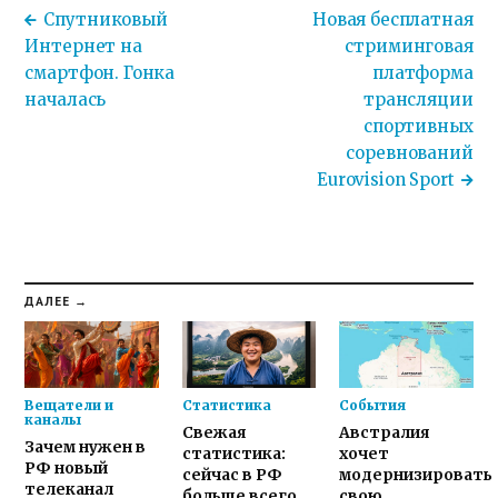
Спутниковый
Новая бесплатная
Интернет на
стриминговая
смартфон. Гонка
платформа
началась
трансляции
спортивных
соревнований
Eurovision Sport
ДАЛЕЕ →
Вещатели и
Статистика
События
каналы
Свежая
Австралия
Зачем нужен в
статистика:
хочет
РФ новый
сейчас в РФ
модернизировать
телеканал
больше всего
свою