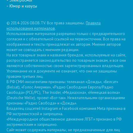
Юмор и казусы
© 2014-2026 OBOB.TV. Все права защищены.
Правила
использования материалов
.
Использование материалов разрешено только с предварительного
согласия и с обязательной ссылкой на первоисточник. Все права на
изображения и тексты принадлежат их авторам. Мнение авторов
может не совпадать с мнением редакции.
На все товарные знаки и названия брендов, используемые на сайте,
распространяется законодательство по товарным знакам, и все они
являются собственностью своих зарегистрированных владельцев.
Упоминание их в документе не означает, что они не защищены
правами третьих лиц.
В РФ СМИ-иноагентами признаны: телеканал «Дождь», «Белсат»
(Belsat), «Голос Америки», «Радио Свободная Европа/Радио
Свобода» (PCE/PC), The Insider, «Медиазона», «Немецкая волна»
(Deutsche Welle), проект «Вот так». Нежелательными организациями
признаны «Радио Свобода» и «Дождь».
Владелец соцсетей Instagram и Facebook компания Metа признана в
РФ экстремистской и запрещена.
«Международное общественное движение ЛГБТ» признано в РФ
экстремистским и запрещено.
Сайт может содержать материалы, не предназначенные для лиц