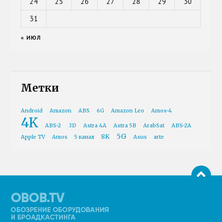
24
25
26
27
28
29
30
31
« ИЮЛ
Метки
Android
Amazon
ABS
6G
Amazon Leo
Amos-4
4K
ABS-2
3D
Astra 4A
Astra 5B
ArabSat
ABS-2A
5G
8K
Apple TV
Amos
5 канал
Asus
arte