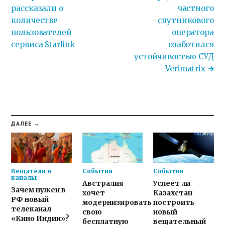
рассказали о
частного
количестве
спутникового
пользователей
оператора
сервиса Starlink
озаботился
устойчивостью СУД
Verimatrix
ДАЛЕЕ →
Вещатели и
События
События
каналы
Австралия
Успеет ли
Зачем нужен в
хочет
Казахстан
РФ новый
модернизировать
построить
телеканал
свою
новый
«Кино Индии»?
бесплатную
вещательный