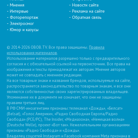
Мнения
Новости сайта
Интервью
Реклама на сайте
Фоторепортаж
Обратная связь
Электросмог
Юмор и казусы
© 2014-2026 OBOB.TV. Все права защищены.
Правила
использования материалов
.
Использование материалов разрешено только с предварительного
согласия и с обязательной ссылкой на первоисточник. Все права на
изображения и тексты принадлежат их авторам. Мнение авторов
может не совпадать с мнением редакции.
На все товарные знаки и названия брендов, используемые на сайте,
распространяется законодательство по товарным знакам, и все они
являются собственностью своих зарегистрированных владельцев.
Упоминание их в документе не означает, что они не защищены
правами третьих лиц.
В РФ СМИ-иноагентами признаны: телеканал «Дождь», «Белсат»
(Belsat), «Голос Америки», «Радио Свободная Европа/Радио
Свобода» (PCE/PC), The Insider, «Медиазона», «Немецкая волна»
(Deutsche Welle), проект «Вот так». Нежелательными организациями
признаны «Радио Свобода» и «Дождь».
Владелец соцсетей Instagram и Facebook компания Metа признана в