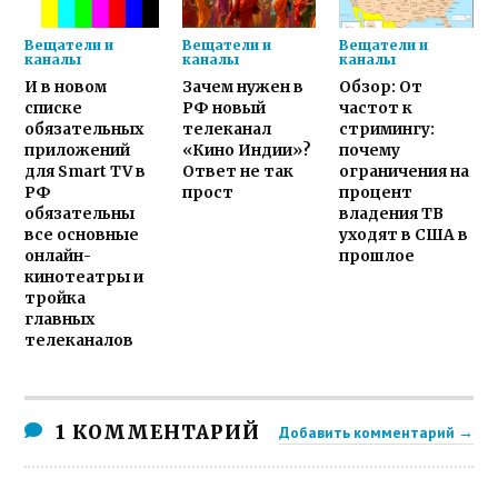
Вещатели и
Вещатели и
Вещатели и
каналы
каналы
каналы
И в новом
Зачем нужен в
Обзор: От
списке
РФ новый
частот к
обязательных
телеканал
стримингу:
приложений
«Кино Индии»?
почему
для Smart TV в
Ответ не так
ограничения на
РФ
прост
процент
обязательны
владения ТВ
все основные
уходят в США в
онлайн-
прошлое
кинотеатры и
тройка
главных
телеканалов
1 КОММЕНТАРИЙ
Добавить комментарий →