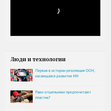
Люди и технологии
Первая в истории резолюция ООН,
касающаяся развития ИИ
Раки-отшельники предпочитают
пластик?