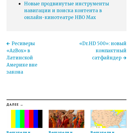
Новые продвинутые инструменты
навигации и поиска контента в
онлайн-кинотеатре HBO Max
Ресиверы
«Dr.HD 500»: новый
«AzBox» в
компактный
Латинской
сатфайндер
Америке вне
закона
ДАЛЕЕ →
Вещатели и
Вещатели и
Вещатели и