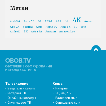
Метки
4K
5G
ArabSat
Astra 5B
6G
ABS-2
ABS
Amos
ABS-2A
5 канал
Asus
Apple TV
Amos-4
3D
arte
8K
Android
Astra 4A
Amazon
Amazon Leo
Телевидение
Связь
Вещатели и каналы
Интернет
Интернет ТВ
5G, 4G, 3G
Онлайн-кинотеатры
Радиовещание
Спутниковое ТВ
Социальные сети