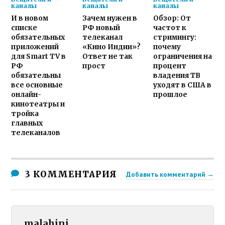
каналы
каналы
каналы
И в новом
Зачем нужен в
Обзор: От
списке
РФ новый
частот к
обязательных
телеканал
стримингу:
приложений
«Кино Индии»?
почему
для Smart TV в
Ответ не так
ограничения на
РФ
прост
процент
обязательны
владения ТВ
все основные
уходят в США в
онлайн-
прошлое
кинотеатры и
тройка
главных
телеканалов
3 КОММЕНТАРИЯ
Добавить комментарий →
malahini