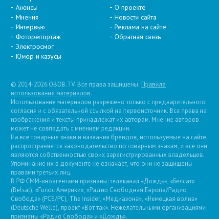
Анонсы
О проекте
Мнения
Новости сайта
Интервью
Реклама на сайте
Фоторепортаж
Обратная связь
Электросмог
Юмор и казусы
© 2014-2026 OBOB.TV. Все права защищены.
Правила
использования материалов
.
Использование материалов разрешено только с предварительного
согласия и с обязательной ссылкой на первоисточник. Все права на
изображения и тексты принадлежат их авторам. Мнение авторов
может не совпадать с мнением редакции.
На все товарные знаки и названия брендов, используемые на сайте,
распространяется законодательство по товарным знакам, и все они
являются собственностью своих зарегистрированных владельцев.
Упоминание их в документе не означает, что они не защищены
правами третьих лиц.
В РФ СМИ-иноагентами признаны: телеканал «Дождь», «Белсат»
(Belsat), «Голос Америки», «Радио Свободная Европа/Радио
Свобода» (PCE/PC), The Insider, «Медиазона», «Немецкая волна»
(Deutsche Welle), проект «Вот так». Нежелательными организациями
признаны «Радио Свобода» и «Дождь».