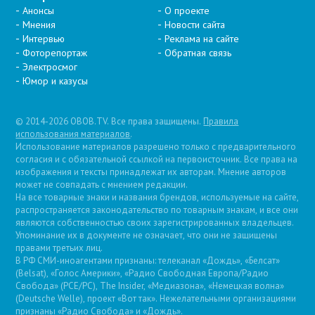
Анонсы
О проекте
Мнения
Новости сайта
Интервью
Реклама на сайте
Фоторепортаж
Обратная связь
Электросмог
Юмор и казусы
© 2014-2026 OBOB.TV. Все права защищены.
Правила
использования материалов
.
Использование материалов разрешено только с предварительного
согласия и с обязательной ссылкой на первоисточник. Все права на
изображения и тексты принадлежат их авторам. Мнение авторов
может не совпадать с мнением редакции.
На все товарные знаки и названия брендов, используемые на сайте,
распространяется законодательство по товарным знакам, и все они
являются собственностью своих зарегистрированных владельцев.
Упоминание их в документе не означает, что они не защищены
правами третьих лиц.
В РФ СМИ-иноагентами признаны: телеканал «Дождь», «Белсат»
(Belsat), «Голос Америки», «Радио Свободная Европа/Радио
Свобода» (PCE/PC), The Insider, «Медиазона», «Немецкая волна»
(Deutsche Welle), проект «Вот так». Нежелательными организациями
признаны «Радио Свобода» и «Дождь».