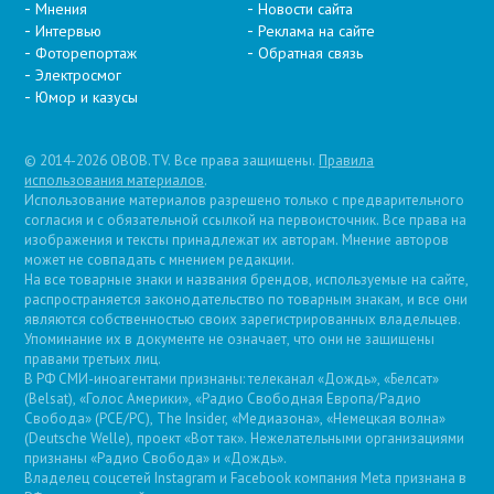
Мнения
Новости сайта
Интервью
Реклама на сайте
Фоторепортаж
Обратная связь
Электросмог
Юмор и казусы
© 2014-2026 OBOB.TV. Все права защищены.
Правила
использования материалов
.
Использование материалов разрешено только с предварительного
согласия и с обязательной ссылкой на первоисточник. Все права на
изображения и тексты принадлежат их авторам. Мнение авторов
может не совпадать с мнением редакции.
На все товарные знаки и названия брендов, используемые на сайте,
распространяется законодательство по товарным знакам, и все они
являются собственностью своих зарегистрированных владельцев.
Упоминание их в документе не означает, что они не защищены
правами третьих лиц.
В РФ СМИ-иноагентами признаны: телеканал «Дождь», «Белсат»
(Belsat), «Голос Америки», «Радио Свободная Европа/Радио
Свобода» (PCE/PC), The Insider, «Медиазона», «Немецкая волна»
(Deutsche Welle), проект «Вот так». Нежелательными организациями
признаны «Радио Свобода» и «Дождь».
Владелец соцсетей Instagram и Facebook компания Metа признана в