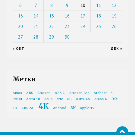
6
7
8
9
10
11
12
13
14
15
16
17
18
19
20
21
22
23
24
25
26
27
28
29
30
« ОКТ
ДЕК »
Метки
Amos
ABS
Amazon
ABS-2
Amazon Leo
ArabSat
5
5G
канал
Astra 5B
Asus
arte
6G
Astra 4A
Amos-4
4K
8K
3D
ABS-2A
Android
Apple TV