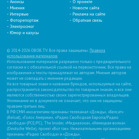
Анонсы
О проекте
Мнения
Новости сайта
Интервью
Реклама на сайте
Фоторепортаж
Обратная связь
Электросмог
Юмор и казусы
© 2014-2026 OBOB.TV. Все права защищены.
Правила
использования материалов
.
Использование материалов разрешено только с предварительного
согласия и с обязательной ссылкой на первоисточник. Все права на
изображения и тексты принадлежат их авторам. Мнение авторов
может не совпадать с мнением редакции.
На все товарные знаки и названия брендов, используемые на сайте,
распространяется законодательство по товарным знакам, и все они
являются собственностью своих зарегистрированных владельцев.
Упоминание их в документе не означает, что они не защищены
правами третьих лиц.
В РФ СМИ-иноагентами признаны: телеканал «Дождь», «Белсат»
(Belsat), «Голос Америки», «Радио Свободная Европа/Радио
Свобода» (PCE/PC), The Insider, «Медиазона», «Немецкая волна»
(Deutsche Welle), проект «Вот так». Нежелательными организациями
признаны «Радио Свобода» и «Дождь».