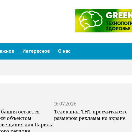
ажное
Интересное
О нас
16.07.2026
 башня остается
Телеканал ТНТ просчитался с
им объектом
размером рекламы на экране
овещания для Парижа
ного региона