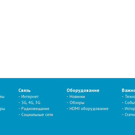
Связь
Оборудование
Важн
алы
Интернет
Новинки
Техн
5G, 4G, 3G
Обзоры
Собы
тры
Радиовещание
HDMI оборудование
Исто
Социальные сети
Стати