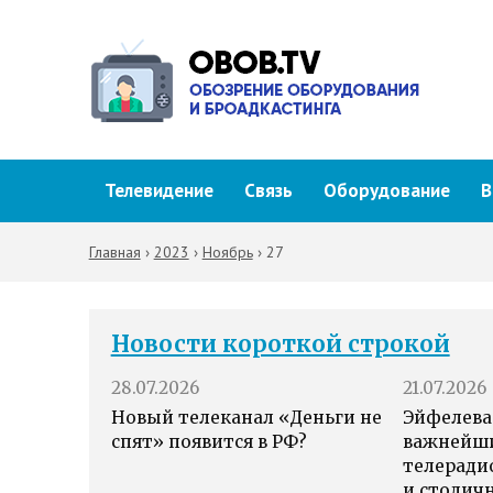
Телевидение
Связь
Оборудование
В
Главная
›
2023
›
Ноябрь
›
27
Новости короткой строкой
28.07.2026
21.07.2026
Новый телеканал «Деньги не
Эйфелева
спят» появится в РФ?
важнейш
телеради
и столич