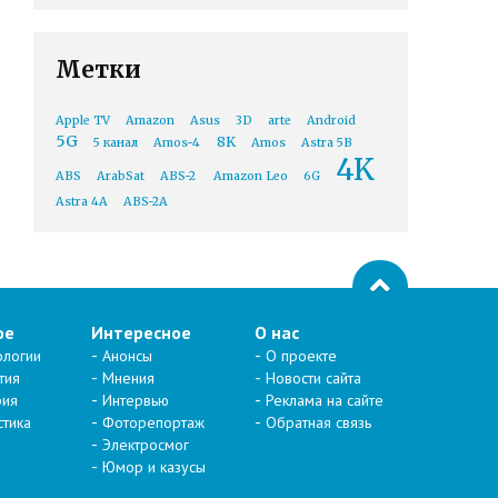
Метки
Apple TV
Amazon
Asus
3D
arte
Android
5G
8K
5 канал
Amos-4
Amos
Astra 5B
4K
ABS
ArabSat
ABS-2
Amazon Leo
6G
Astra 4A
ABS-2A
ое
Интересное
О нас
ологии
Анонсы
О проекте
тия
Мнения
Новости сайта
рия
Интервью
Реклама на сайте
стика
Фоторепортаж
Обратная связь
Электросмог
Юмор и казусы