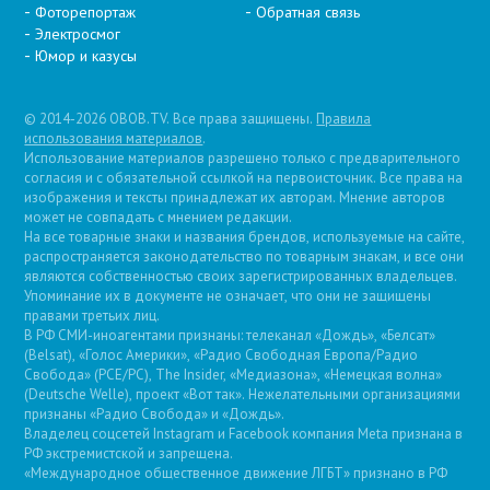
Фоторепортаж
Обратная связь
Электросмог
Юмор и казусы
© 2014-2026 OBOB.TV. Все права защищены.
Правила
использования материалов
.
Использование материалов разрешено только с предварительного
согласия и с обязательной ссылкой на первоисточник. Все права на
изображения и тексты принадлежат их авторам. Мнение авторов
может не совпадать с мнением редакции.
На все товарные знаки и названия брендов, используемые на сайте,
распространяется законодательство по товарным знакам, и все они
являются собственностью своих зарегистрированных владельцев.
Упоминание их в документе не означает, что они не защищены
правами третьих лиц.
В РФ СМИ-иноагентами признаны: телеканал «Дождь», «Белсат»
(Belsat), «Голос Америки», «Радио Свободная Европа/Радио
Свобода» (PCE/PC), The Insider, «Медиазона», «Немецкая волна»
(Deutsche Welle), проект «Вот так». Нежелательными организациями
признаны «Радио Свобода» и «Дождь».
Владелец соцсетей Instagram и Facebook компания Metа признана в
РФ экстремистской и запрещена.
«Международное общественное движение ЛГБТ» признано в РФ