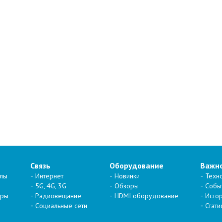
Связь
Оборудование
Важн
алы
Интернет
Новинки
Техн
5G, 4G, 3G
Обзоры
Собы
тры
Радиовещание
HDMI оборудование
Исто
Социальные сети
Стати