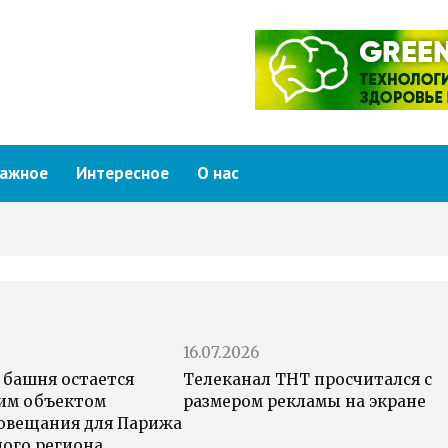
ажное
Интересное
О нас
16.07.2026
 башня остается
Телеканал ТНТ просчитался с
им объектом
размером рекламы на экране
овещания для Парижа
ного региона