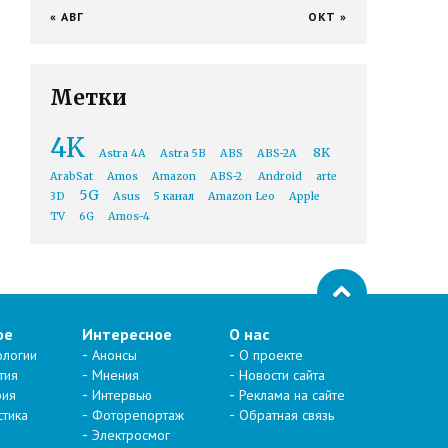
« АВГ
ОКТ »
Метки
4K
8K
Astra 4A
Astra 5B
ABS
ABS-2A
ArabSat
Amos
Amazon
ABS-2
Android
arte
5G
3D
Asus
5 канал
Amazon Leo
Apple
TV
6G
Amos-4
ое
Интересное
О нас
ологии
Анонсы
О проекте
тия
Мнения
Новости сайта
рия
Интервью
Реклама на сайте
стика
Фоторепортаж
Обратная связь
Электросмог