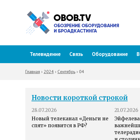
Телевидение
Связь
Оборудование
В
Главная
›
2024
›
Сентябрь
›
04
Новости короткой строкой
28.07.2026
21.07.2026
Новый телеканал «Деньги не
Эйфелева
спят» появится в РФ?
важнейш
телеради
и столич