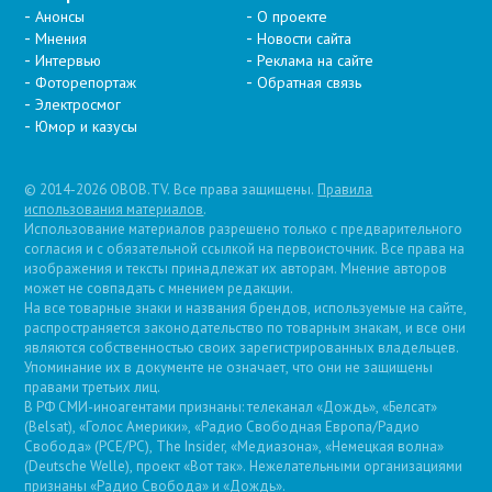
Анонсы
О проекте
Мнения
Новости сайта
Интервью
Реклама на сайте
Фоторепортаж
Обратная связь
Электросмог
Юмор и казусы
© 2014-2026 OBOB.TV. Все права защищены.
Правила
использования материалов
.
Использование материалов разрешено только с предварительного
согласия и с обязательной ссылкой на первоисточник. Все права на
изображения и тексты принадлежат их авторам. Мнение авторов
может не совпадать с мнением редакции.
На все товарные знаки и названия брендов, используемые на сайте,
распространяется законодательство по товарным знакам, и все они
являются собственностью своих зарегистрированных владельцев.
Упоминание их в документе не означает, что они не защищены
правами третьих лиц.
В РФ СМИ-иноагентами признаны: телеканал «Дождь», «Белсат»
(Belsat), «Голос Америки», «Радио Свободная Европа/Радио
Свобода» (PCE/PC), The Insider, «Медиазона», «Немецкая волна»
(Deutsche Welle), проект «Вот так». Нежелательными организациями
признаны «Радио Свобода» и «Дождь».