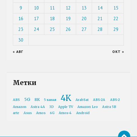
9
10
11
12
13
14
15
16
17
18
19
20
21
22
23
24
25
26
27
28
29
30
« АВГ
ОКТ »
Метки
4K
5G
8K
ABS
5 канал
ArabSat
ABS-2A
ABS-2
Amazon
Astra 4A
3D
Apple TV
Amazon Leo
Astra 5B
arte
Asus
Amos
6G
Amos-4
Android