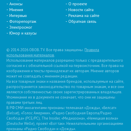
Анонсы
О проекте
Мнения
Новости сайта
Интервью
Реклама на сайте
Фоторепортаж
Обратная связь
Электросмог
Юмор и казусы
© 2014-2026 OBOB.TV. Все права защищены.
Правила
использования материалов
.
Использование материалов разрешено только с предварительного
согласия и с обязательной ссылкой на первоисточник. Все права на
изображения и тексты принадлежат их авторам. Мнение авторов
может не совпадать с мнением редакции.
На все товарные знаки и названия брендов, используемые на сайте,
распространяется законодательство по товарным знакам, и все они
являются собственностью своих зарегистрированных владельцев.
Упоминание их в документе не означает, что они не защищены
правами третьих лиц.
В РФ СМИ-иноагентами признаны: телеканал «Дождь», «Белсат»
(Belsat), «Голос Америки», «Радио Свободная Европа/Радио
Свобода» (PCE/PC), The Insider, «Медиазона», «Немецкая волна»
(Deutsche Welle), проект «Вот так». Нежелательными организациями
признаны «Радио Свобода» и «Дождь».