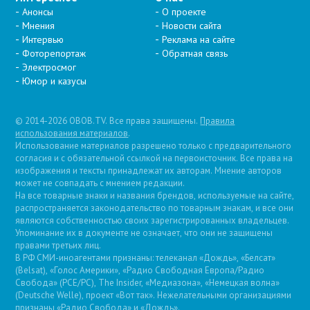
Анонсы
О проекте
Мнения
Новости сайта
Интервью
Реклама на сайте
Фоторепортаж
Обратная связь
Электросмог
Юмор и казусы
© 2014-2026 OBOB.TV. Все права защищены.
Правила
использования материалов
.
Использование материалов разрешено только с предварительного
согласия и с обязательной ссылкой на первоисточник. Все права на
изображения и тексты принадлежат их авторам. Мнение авторов
может не совпадать с мнением редакции.
На все товарные знаки и названия брендов, используемые на сайте,
распространяется законодательство по товарным знакам, и все они
являются собственностью своих зарегистрированных владельцев.
Упоминание их в документе не означает, что они не защищены
правами третьих лиц.
В РФ СМИ-иноагентами признаны: телеканал «Дождь», «Белсат»
(Belsat), «Голос Америки», «Радио Свободная Европа/Радио
Свобода» (PCE/PC), The Insider, «Медиазона», «Немецкая волна»
(Deutsche Welle), проект «Вот так». Нежелательными организациями
признаны «Радио Свобода» и «Дождь».