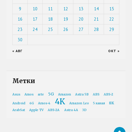
9
10
11
12
13
14
15
16
17
18
19
20
21
22
23
24
25
26
27
28
29
30
« АВГ
ОКТ »
Метки
5G
Asus
Amos
arte
Amazon
Astra 5B
ABS
ABS-2
4K
8K
Android
6G
Amos-4
Amazon Leo
5 канал
ArabSat
Apple TV
ABS-2A
Astra 4A
3D