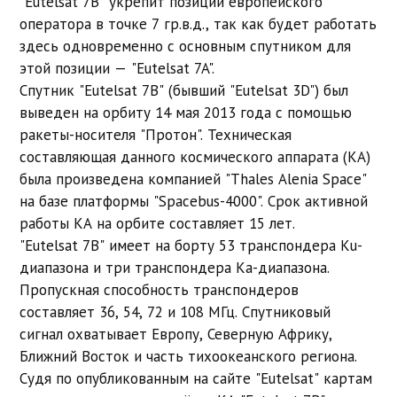
"Eutelsat 7B" укрепит позиции европейского
оператора в точке 7 гр.в.д., так как будет работать
здесь одновременно с основным спутником для
этой позиции — "Eutelsat 7A".
Cпутник "Eutelsat 7B" (бывший "Eutelsat 3D") был
выведен на орбиту 14 мая 2013 года с помощью
ракеты-носителя "Протон". Техническая
составляющая данного космического аппарата (КА)
была произведена компанией "Thales Alenia Space"
на базе платформы "Spacebus-4000". Срок активной
работы КА на орбите составляет 15 лет.
"Eutelsat 7B" имеет на борту 53 транспондера Ku-
диапазона и три транспондера Ka-диапазона.
Пропускная способность транспондеров
составляет 36, 54, 72 и 108 МГц. Спутниковый
сигнал охватывает Европу, Северную Африку,
Ближний Восток и часть тихоокеанского региона.
Судя по опубликованным на сайте "Eutelsat" картам