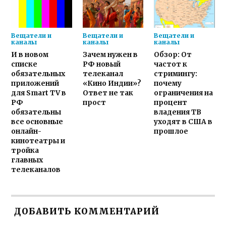
Вещатели и
Вещатели и
Вещатели и
каналы
каналы
каналы
И в новом
Зачем нужен в
Обзор: От
списке
РФ новый
частот к
обязательных
телеканал
стримингу:
приложений
«Кино Индии»?
почему
для Smart TV в
Ответ не так
ограничения на
РФ
прост
процент
обязательны
владения ТВ
все основные
уходят в США в
онлайн-
прошлое
кинотеатры и
тройка
главных
телеканалов
ДОБАВИТЬ КОММЕНТАРИЙ