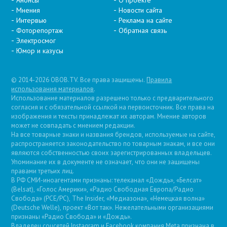
Мнения
Новости сайта
Интервью
Реклама на сайте
Фоторепортаж
Обратная связь
Электросмог
Юмор и казусы
© 2014-2026 OBOB.TV. Все права защищены.
Правила
использования материалов
.
Использование материалов разрешено только с предварительного
согласия и с обязательной ссылкой на первоисточник. Все права на
изображения и тексты принадлежат их авторам. Мнение авторов
может не совпадать с мнением редакции.
На все товарные знаки и названия брендов, используемые на сайте,
распространяется законодательство по товарным знакам, и все они
являются собственностью своих зарегистрированных владельцев.
Упоминание их в документе не означает, что они не защищены
правами третьих лиц.
В РФ СМИ-иноагентами признаны: телеканал «Дождь», «Белсат»
(Belsat), «Голос Америки», «Радио Свободная Европа/Радио
Свобода» (PCE/PC), The Insider, «Медиазона», «Немецкая волна»
(Deutsche Welle), проект «Вот так». Нежелательными организациями
признаны «Радио Свобода» и «Дождь».
Владелец соцсетей Instagram и Facebook компания Metа признана в