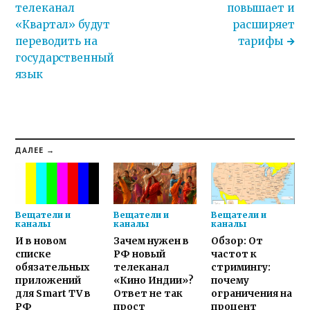
телеканал
повышает и
«Квартал» будут
расширяет
переводить на
тарифы
государственный
язык
ДАЛЕЕ →
Вещатели и
Вещатели и
Вещатели и
каналы
каналы
каналы
И в новом
Зачем нужен в
Обзор: От
списке
РФ новый
частот к
обязательных
телеканал
стримингу:
приложений
«Кино Индии»?
почему
для Smart TV в
Ответ не так
ограничения на
РФ
прост
процент