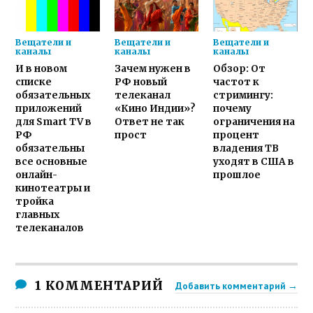
Вещатели и
Вещатели и
Вещатели и
каналы
каналы
каналы
И в новом
Зачем нужен в
Обзор: От
списке
РФ новый
частот к
обязательных
телеканал
стримингу:
приложений
«Кино Индии»?
почему
для Smart TV в
Ответ не так
ограничения на
РФ
прост
процент
обязательны
владения ТВ
все основные
уходят в США в
онлайн-
прошлое
кинотеатры и
тройка
главных
телеканалов
1 КОММЕНТАРИЙ
Добавить комментарий →