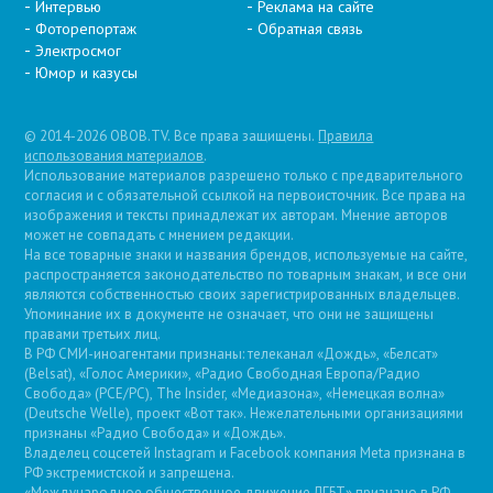
Интервью
Реклама на сайте
Фоторепортаж
Обратная связь
Электросмог
Юмор и казусы
© 2014-2026 OBOB.TV. Все права защищены.
Правила
использования материалов
.
Использование материалов разрешено только с предварительного
согласия и с обязательной ссылкой на первоисточник. Все права на
изображения и тексты принадлежат их авторам. Мнение авторов
может не совпадать с мнением редакции.
На все товарные знаки и названия брендов, используемые на сайте,
распространяется законодательство по товарным знакам, и все они
являются собственностью своих зарегистрированных владельцев.
Упоминание их в документе не означает, что они не защищены
правами третьих лиц.
В РФ СМИ-иноагентами признаны: телеканал «Дождь», «Белсат»
(Belsat), «Голос Америки», «Радио Свободная Европа/Радио
Свобода» (PCE/PC), The Insider, «Медиазона», «Немецкая волна»
(Deutsche Welle), проект «Вот так». Нежелательными организациями
признаны «Радио Свобода» и «Дождь».
Владелец соцсетей Instagram и Facebook компания Metа признана в
РФ экстремистской и запрещена.
«Международное общественное движение ЛГБТ» признано в РФ