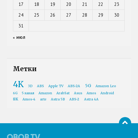
17
18
19
20
21
22
23
24
25
26
27
28
29
30
31
« ИЮЛ
Метки
4K
5G
3D
ABS
Apple TV
ABS-2A
Amazon Leo
6G
5 канал
Amazon
ArabSat
Asus
Amos
Android
8K
Amos-4
arte
Astra 5B
ABS-2
Astra 4A