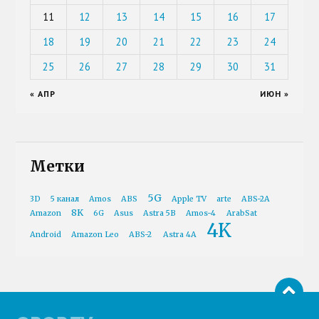
11
12
13
14
15
16
17
18
19
20
21
22
23
24
25
26
27
28
29
30
31
« АПР
ИЮН »
Метки
5G
3D
5 канал
Amos
ABS
Apple TV
arte
ABS-2A
8K
Amazon
6G
Asus
Astra 5B
Amos-4
ArabSat
4K
Android
Amazon Leo
ABS-2
Astra 4A