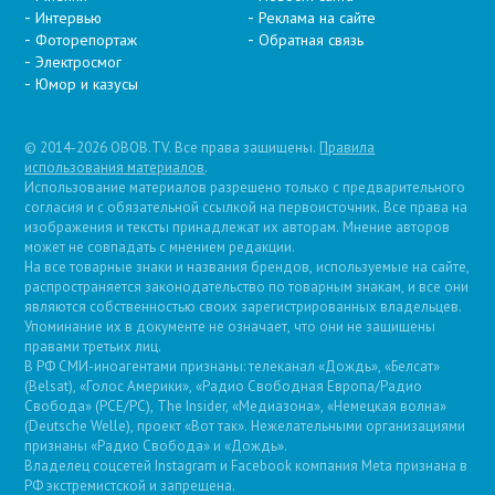
Интервью
Реклама на сайте
Фоторепортаж
Обратная связь
Электросмог
Юмор и казусы
© 2014-2026 OBOB.TV. Все права защищены.
Правила
использования материалов
.
Использование материалов разрешено только с предварительного
согласия и с обязательной ссылкой на первоисточник. Все права на
изображения и тексты принадлежат их авторам. Мнение авторов
может не совпадать с мнением редакции.
На все товарные знаки и названия брендов, используемые на сайте,
распространяется законодательство по товарным знакам, и все они
являются собственностью своих зарегистрированных владельцев.
Упоминание их в документе не означает, что они не защищены
правами третьих лиц.
В РФ СМИ-иноагентами признаны: телеканал «Дождь», «Белсат»
(Belsat), «Голос Америки», «Радио Свободная Европа/Радио
Свобода» (PCE/PC), The Insider, «Медиазона», «Немецкая волна»
(Deutsche Welle), проект «Вот так». Нежелательными организациями
признаны «Радио Свобода» и «Дождь».
Владелец соцсетей Instagram и Facebook компания Metа признана в
РФ экстремистской и запрещена.