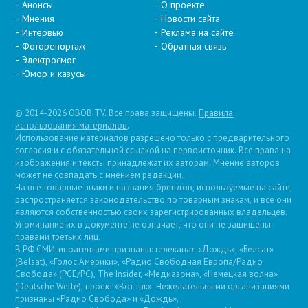
Анонсы
О проекте
Мнения
Новости сайта
Интервью
Реклама на сайте
Фоторепортаж
Обратная связь
Электросмог
Юмор и казусы
© 2014-2026 OBOB.TV. Все права защищены.
Правила
использования материалов
.
Использование материалов разрешено только с предварительного
согласия и с обязательной ссылкой на первоисточник. Все права на
изображения и тексты принадлежат их авторам. Мнение авторов
может не совпадать с мнением редакции.
На все товарные знаки и названия брендов, используемые на сайте,
распространяется законодательство по товарным знакам, и все они
являются собственностью своих зарегистрированных владельцев.
Упоминание их в документе не означает, что они не защищены
правами третьих лиц.
В РФ СМИ-иноагентами признаны: телеканал «Дождь», «Белсат»
(Belsat), «Голос Америки», «Радио Свободная Европа/Радио
Свобода» (PCE/PC), The Insider, «Медиазона», «Немецкая волна»
(Deutsche Welle), проект «Вот так». Нежелательными организациями
признаны «Радио Свобода» и «Дождь».