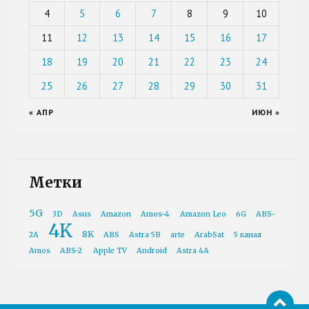
4
5
6
7
8
9
10
11
12
13
14
15
16
17
18
19
20
21
22
23
24
25
26
27
28
29
30
31
« АПР
ИЮН »
Метки
5G
3D
Asus
Amazon
Amos-4
Amazon Leo
6G
ABS-
4K
8K
2A
ABS
Astra 5B
arte
ArabSat
5 канал
Amos
ABS-2
Apple TV
Android
Astra 4A