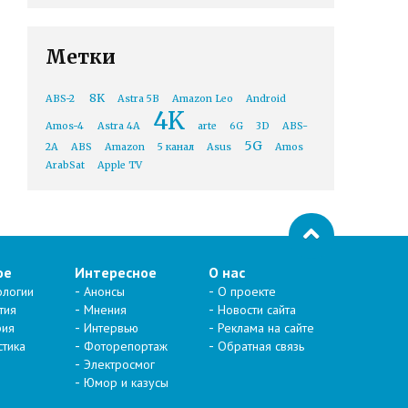
Метки
8K
ABS-2
Astra 5B
Amazon Leo
Android
4K
Amos-4
Astra 4A
arte
6G
3D
ABS-
5G
2A
ABS
Amazon
5 канал
Asus
Amos
ArabSat
Apple TV
ое
Интересное
О нас
ологии
Анонсы
О проекте
тия
Мнения
Новости сайта
рия
Интервью
Реклама на сайте
стика
Фоторепортаж
Обратная связь
Электросмог
Юмор и казусы