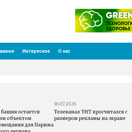
ажное
Интересное
О нас
16.07.2026
 башня остается
Телеканал ТНТ просчитался с
им объектом
размером рекламы на экране
овещания для Парижа
ного региона