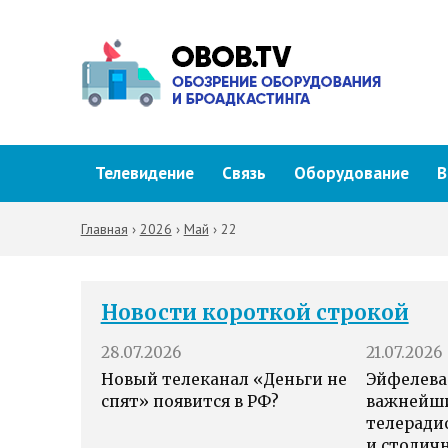
Телевидение
Связь
Оборудование
В
Главная
›
2026
›
Май
›
22
Новости короткой строкой
28.07.2026
21.07.2026
Новый телеканал «Деньги не
Эйфелева
спят» появится в РФ?
важнейш
телеради
и столич