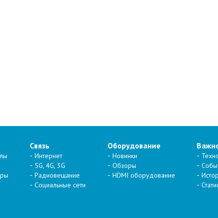
Связь
Оборудование
Важн
алы
Интернет
Новинки
Техн
5G, 4G, 3G
Обзоры
Собы
тры
Радиовещание
HDMI оборудование
Исто
Социальные сети
Стати