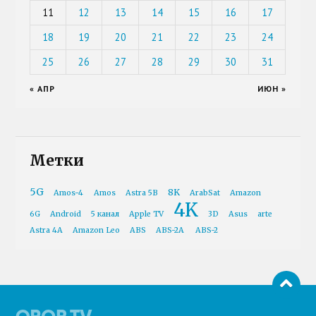
11
12
13
14
15
16
17
18
19
20
21
22
23
24
25
26
27
28
29
30
31
« АПР
ИЮН »
Метки
5G
8K
Amos-4
Amos
Astra 5B
ArabSat
Amazon
4K
6G
Android
5 канал
Apple TV
3D
Asus
arte
Astra 4A
Amazon Leo
ABS
ABS-2A
ABS-2