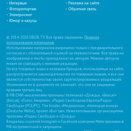
Интервью
Реклама на сайте
Фоторепортаж
Обратная связь
Электросмог
Юмор и казусы
© 2014-2026 OBOB.TV. Все права защищены.
Правила
использования материалов
.
Использование материалов разрешено только с предварительного
согласия и с обязательной ссылкой на первоисточник. Все права на
изображения и тексты принадлежат их авторам. Мнение авторов
может не совпадать с мнением редакции.
На все товарные знаки и названия брендов, используемые на сайте,
распространяется законодательство по товарным знакам, и все они
являются собственностью своих зарегистрированных владельцев.
Упоминание их в документе не означает, что они не защищены
правами третьих лиц.
В РФ СМИ-иноагентами признаны: телеканал «Дождь», «Белсат»
(Belsat), «Голос Америки», «Радио Свободная Европа/Радио
Свобода» (PCE/PC), The Insider, «Медиазона», «Немецкая волна»
(Deutsche Welle), проект «Вот так». Нежелательными организациями
признаны «Радио Свобода» и «Дождь».
Владелец соцсетей Instagram и Facebook компания Metа признана в
РФ экстремистской и запрещена.