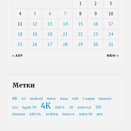
1
2
3
4
5
6
7
8
9
10
11
12
13
14
15
16
17
18
19
20
21
22
23
24
25
26
27
28
29
30
31
« АПР
ИЮН »
Метки
8K
6G
Android
Amos
Asus
ABS
5 канал
Amazon
4K
5G
Leo
Apple TV
ABS-2
3D
Astra 4A
Amazon
ABS-2A
ArabSat
Amos-4
Astra 5B
arte