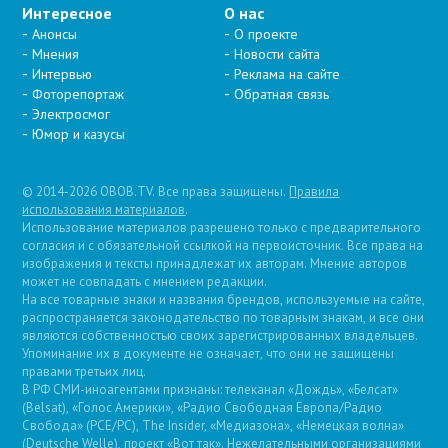
Интересное
О нас
Анонсы
О проекте
Мнения
Новости сайта
Интервью
Реклама на сайте
Фоторепортаж
Обратная связь
Электросмог
Юмор и казусы
© 2014-2026 OBOB.TV. Все права защищены.
Правила
использования материалов
.
Использование материалов разрешено только с предварительного
согласия и с обязательной ссылкой на первоисточник. Все права на
изображения и тексты принадлежат их авторам. Мнение авторов
может не совпадать с мнением редакции.
На все товарные знаки и названия брендов, используемые на сайте,
распространяется законодательство по товарным знакам, и все они
являются собственностью своих зарегистрированных владельцев.
Упоминание их в документе не означает, что они не защищены
правами третьих лиц.
В РФ СМИ-иноагентами признаны: телеканал «Дождь», «Белсат»
(Belsat), «Голос Америки», «Радио Свободная Европа/Радио
Свобода» (PCE/PC), The Insider, «Медиазона», «Немецкая волна»
(Deutsche Welle), проект «Вот так». Нежелательными организациями