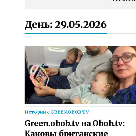
День:
29.05.2026
Истории с GREEN.OBOB.TV
Green.obob.tv на Obob.tv:
Каковы британские