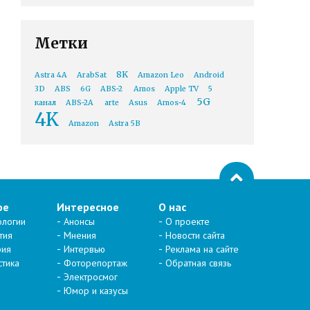
Метки
8K
Astra 4A
ArabSat
Amazon Leo
Android
3D
ABS
6G
ABS-2
Amos
Apple TV
5
5G
канал
ABS-2A
arte
Asus
Amos-4
4K
Amazon
Astra 5B
ое
Интересное
О нас
ологии
Анонсы
О проекте
тия
Мнения
Новости сайта
рия
Интервью
Реклама на сайте
стика
Фоторепортаж
Обратная связь
Электросмог
Юмор и казусы