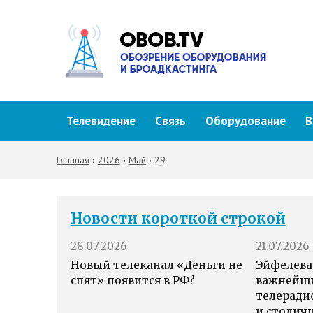
Телевидение
Связь
Оборудование
В
Главная
›
2026
›
Май
›
29
Новости короткой строкой
28.07.2026
21.07.2026
Новый телеканал «Деньги не
Эйфелева
спят» появится в РФ?
важнейш
телеради
и столич