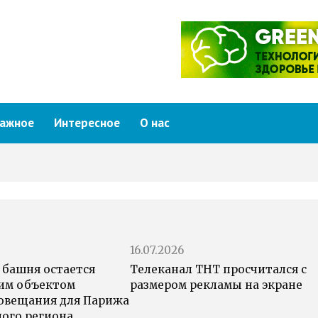
ажное
Интересное
О нас
16.07.2026
 башня остается
Телеканал ТНТ просчитался с
им объектом
размером рекламы на экране
овещания для Парижа
ного региона