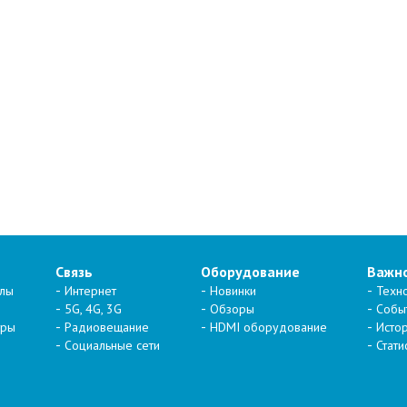
Связь
Оборудование
Важн
алы
Интернет
Новинки
Техн
5G, 4G, 3G
Обзоры
Собы
тры
Радиовещание
HDMI оборудование
Исто
Социальные сети
Стати