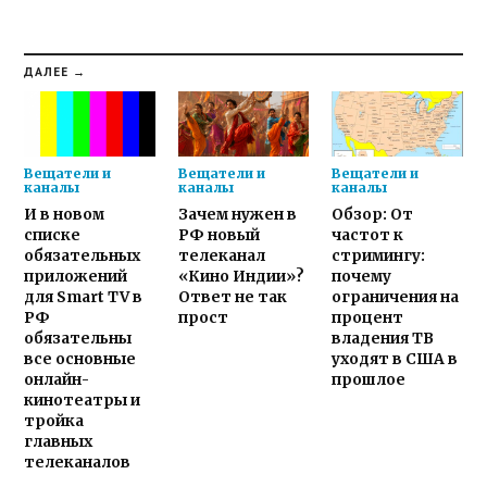
ДАЛЕЕ →
Вещатели и
Вещатели и
Вещатели и
каналы
каналы
каналы
И в новом
Зачем нужен в
Обзор: От
списке
РФ новый
частот к
обязательных
телеканал
стримингу:
приложений
«Кино Индии»?
почему
для Smart TV в
Ответ не так
ограничения на
РФ
прост
процент
обязательны
владения ТВ
все основные
уходят в США в
онлайн-
прошлое
кинотеатры и
тройка
главных
телеканалов