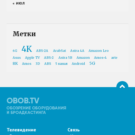
« ИЮЛ
Метки
4K
6G
ABS-2A
ArabSat
Astra 4A
Amazon Leo
Asus
Apple TV
ABS-2
Astra 5B
Amazon
Amos-4
arte
5G
8K
Amos
3D
ABS
5 канал
Android
Телевидение
Связь