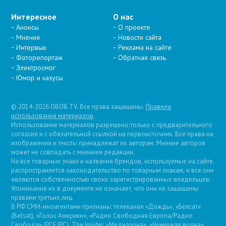
Интересное
О нас
Анонсы
О проекте
Мнения
Новости сайта
Интервью
Реклама на сайте
Фоторепортаж
Обратная связь
Электросмог
Юмор и казусы
© 2014-2026 OBOB.TV. Все права защищены.
Правила
использования материалов
.
Использование материалов разрешено только с предварительного
согласия и с обязательной ссылкой на первоисточник. Все права на
изображения и тексты принадлежат их авторам. Мнение авторов
может не совпадать с мнением редакции.
На все товарные знаки и названия брендов, используемые на сайте,
распространяется законодательство по товарным знакам, и все они
являются собственностью своих зарегистрированных владельцев.
Упоминание их в документе не означает, что они не защищены
правами третьих лиц.
В РФ СМИ-иноагентами признаны: телеканал «Дождь», «Белсат»
(Belsat), «Голос Америки», «Радио Свободная Европа/Радио
Свобода» (PCE/PC), The Insider, «Медиазона», «Немецкая волна»