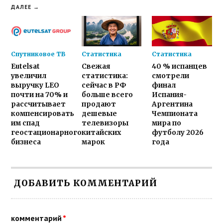
ДАЛЕЕ →
Спутниковое ТВ
Статистика
Статистика
Eutelsat
Свежая
40 % испанцев
увеличил
статистика:
смотрели
выручку LEO
сейчас в РФ
финал
почти на 70% и
больше всего
Испания-
рассчитывает
продают
Аргентина
компенсировать
дешевые
Чемпионата
им спад
телевизоры
мира по
геостационарного
китайских
футболу 2026
бизнеса
марок
года
ДОБАВИТЬ КОММЕНТАРИЙ
комментарий
*