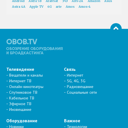
5G
Android
Astra 5B
ArabSat
ABS-2A
Amazon
Asus
Astra 4A
Apple TV
6G
arte
Amos
Amos-4
Телевидение
Связь
Вещатели и каналы
Интернет
Интернет ТВ
5G, 4G, 3G
Онлайн-кинотеатры
Радиовещание
Спутниковое ТВ
Социальные сети
Кабельное ТВ
Эфирное ТВ
Иновещание
Оборудование
Важное
Новинки
Технологии