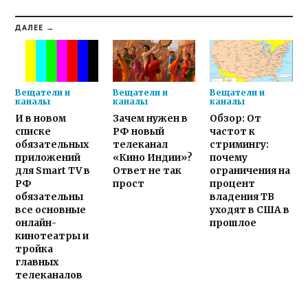
ДАЛЕЕ →
Вещатели и
Вещатели и
Вещатели и
каналы
каналы
каналы
И в новом
Зачем нужен в
Обзор: От
списке
РФ новый
частот к
обязательных
телеканал
стримингу:
приложений
«Кино Индии»?
почему
для Smart TV в
Ответ не так
ограничения на
РФ
прост
процент
обязательны
владения ТВ
все основные
уходят в США в
онлайн-
прошлое
кинотеатры и
тройка
главных
телеканалов