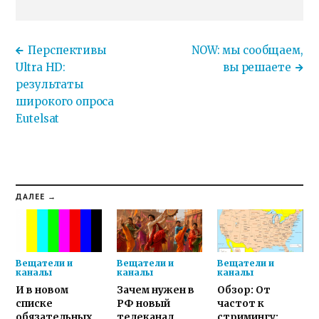
Перспективы
NOW: мы сообщаем,
Ultra HD:
вы решаете
результаты
широкого опроса
Eutelsat
ДАЛЕЕ →
Вещатели и
Вещатели и
Вещатели и
каналы
каналы
каналы
И в новом
Зачем нужен в
Обзор: От
списке
РФ новый
частот к
обязательных
телеканал
стримингу: