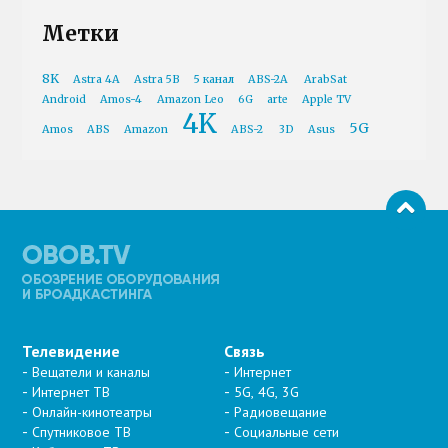
Метки
8K
Astra 4A
Astra 5B
5 канал
ABS-2A
ArabSat
Android
Amos-4
Amazon Leo
6G
arte
Apple TV
4K
5G
Amos
ABS
Amazon
ABS-2
3D
Asus
Телевидение
Связь
Вещатели и каналы
Интернет
Интернет ТВ
5G, 4G, 3G
Онлайн-кинотеатры
Радиовещание
Спутниковое ТВ
Социальные сети