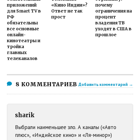
приложений
«Кино Индии»?
почему
для Smart TV в
Ответ не так
ограничения на
РФ
прост
процент
обязательны
владения ТВ
все основные
уходят в США в
онлайн-
прошлое
кинотеатры и
тройка
главных
телеканалов
8 КОММЕНТАРИЕВ
Добавить комментарий →
sharik
Выбрали наименьшее зло. А каналы («Авто
плюс», «Индийское кино» и «Ля-минор»)