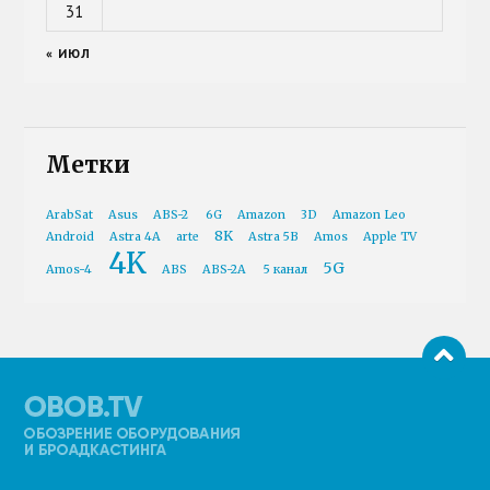
31
« ИЮЛ
Метки
ArabSat
Asus
ABS-2
6G
Amazon
3D
Amazon Leo
8K
Android
Astra 4A
arte
Astra 5B
Amos
Apple TV
4K
5G
Amos-4
ABS
ABS-2A
5 канал