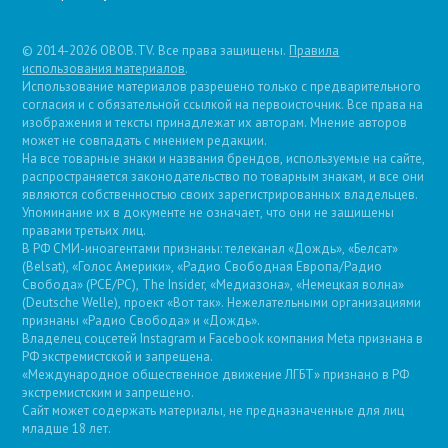
© 2014-2026 OBOB.TV. Все права защищены.
Правила
использования материалов
.
Использование материалов разрешено только с предварительного
согласия и с обязательной ссылкой на первоисточник. Все права на
изображения и тексты принадлежат их авторам. Мнение авторов
может не совпадать с мнением редакции.
На все товарные знаки и названия брендов, используемые на сайте,
распространяется законодательство по товарным знакам, и все они
являются собственностью своих зарегистрированных владельцев.
Упоминание их в документе не означает, что они не защищены
правами третьих лиц.
В РФ СМИ-иноагентами признаны: телеканал «Дождь», «Белсат»
(Belsat), «Голос Америки», «Радио Свободная Европа/Радио
Свобода» (PCE/PC), The Insider, «Медиазона», «Немецкая волна»
(Deutsche Welle), проект «Вот так». Нежелательными организациями
признаны «Радио Свобода» и «Дождь».
Владелец соцсетей Instagram и Facebook компания Metа признана в
РФ экстремистской и запрещена.
«Международное общественное движение ЛГБТ» признано в РФ
экстремистским и запрещено.
Сайт может содержать материалы, не предназначенные для лиц
младше 18 лет.