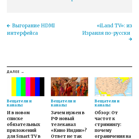
Выгорание HDMI
«iLand TV»: из
интерфейса
Израиля по-русски
ДАЛЕЕ →
Вещатели и
Вещатели и
Вещатели и
каналы
каналы
каналы
И в новом
Зачем нужен в
Обзор: От
списке
РФ новый
частот к
обязательных
телеканал
стримингу:
приложений
«Кино Индии»?
почему
для Smart TV в
Ответ не так
ограничения на