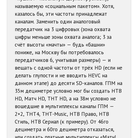
называемую «социальным пакетом». Хотя,
казалось бы, эти частоты принадлежат
каналам. Заменить один аналоговый
передатчик на 3 цифровых (зона охвата
цифры меньше зоны охвата аналога; 3 за
счёт высоты «мачты» — будь «башни»
пониже, на Москву бы потребовалось
передатчиков 6, учитывая размеры) — и
вещать с одной частоты от трёх HD (если не
делать глупости и не вводить HEVC на
данном этапе) до десяти SD-каналов. ГПМ на
35м дециметре условно мог бы создать НТВ
HD, Матч HD, ТНТ HD, а на 38м условно не
вошедшие в мультиплексы каналы ГПМ —
2×2, ТНТ4, ТНТ-Music, НТВ Право, НТВ
Стиль, НТВ Сериал (к примеру). От 46го
дециметра и 60го дециметра отказаться,
или создать платные мультиплексы «Матч!