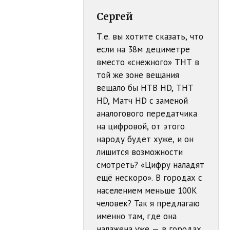
Сергей
Т.е. вы хотите сказать, что
если на 38м дециметре
вместо «снежного» ТНТ в
той же зоне вещания
вещало бы НТВ HD, ТНТ
HD, Матч HD с заменой
аналогового передатчика
на цифровой, от этого
народу будет хуже, и он
лишится возможности
смотреть? «Цифру наладят
ещё нескоро». В городах с
населением меньше 100К
человек? Так я предлагаю
именно там, где она
налажена уже — в городах